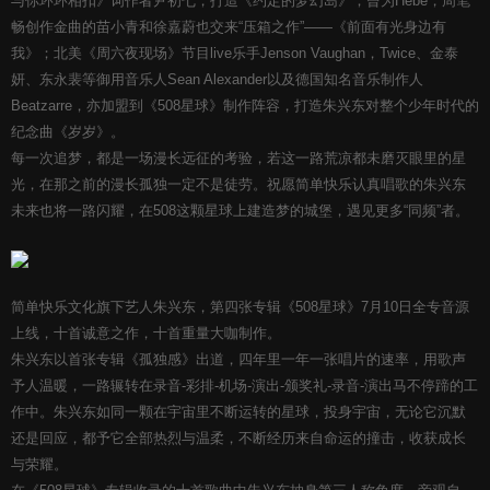
与你环环相扣》词作者尹初七，打造《约定的梦幻岛》；曾为Hebe，周笔
畅创作金曲的苗小青和徐嘉蔚也交来“压箱之作”——《前面有光身边有
我》；北美《周六夜现场》节目live乐手Jenson Vaughan，Twice、金泰
妍、东永裴等御用音乐人Sean Alexander以及德国知名音乐制作人
Beatzarre，亦加盟到《508星球》制作阵容，打造朱兴东对整个少年时代的
纪念曲《岁岁》。
每一次追梦，都是一场漫长远征的考验，若这一路荒凉都未磨灭眼里的星
光，在那之前的漫长孤独一定不是徒劳。祝愿简单快乐认真唱歌的朱兴东
未来也将一路闪耀，在508这颗星球上建造梦的城堡，遇见更多“同频”者。
简单快乐文化旗下艺人朱兴东，第四张专辑《508星球》7月10日全专音源
上线，十首诚意之作，十首重量大咖制作。
朱兴东以首张专辑《孤独感》出道，四年里一年一张唱片的速率，用歌声
予人温暖，一路辗转在录音-彩排-机场-演出-颁奖礼-录音-演出马不停蹄的工
作中。朱兴东如同一颗在宇宙里不断运转的星球，投身宇宙，无论它沉默
还是回应，都予它全部热烈与温柔，不断经历来自命运的撞击，收获成长
与荣耀。