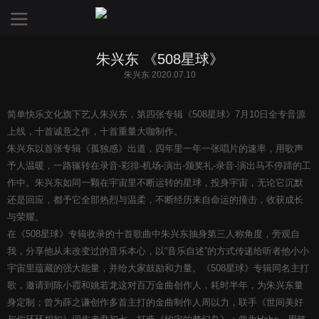
朱兴东 《508星球》
朱兴东 2020.07.10
简单快乐文化旗下艺人朱兴东，第四张专辑《508星球》7月10日全专音源
上线，十首诚意之作，十首重量大咖制作。
朱兴东以首张专辑《孤独感》出道，四年里一年一张唱片的速率，用歌声
予人温暖，一路辗转在录音-彩排-机场-演出-颁奖礼-录音-演出马不停蹄的工
作中。朱兴东如同一颗在宇宙里不断运转的星球，投身宇宙，无论它沉默
还是回应，都予它全部热烈与温柔，不断经历来自命运的撞击，收获成长
与荣耀。
在《508星球》专辑收录的十首歌曲中朱兴东抽身第三人称角度，旁观自
我，分享他从未改变过的音乐本心，以“音乐自述”的方式传递给听者他小小
宇宙里蕴藏的强大能量，并给大家鼓励和力量。《508星球》专辑同名主打
歌，邀请到陈小霞和姚若龙这对百万金曲创作人，耗时半年，为朱兴东量
身定制；曾为薛之谦创作多首主打的金曲制作人周以力，联手《世间美好