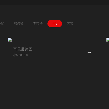
子涵
赖伟锋
李荣浩
小5
其它
再见最终回
小5 2012.8