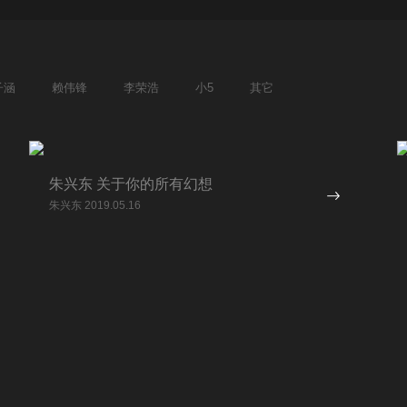
子涵
赖伟锋
李荣浩
小5
其它
朱兴东 关于你的所有幻想
朱兴东 2019.05.16